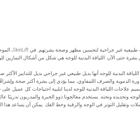
اللياقة البدنية ل
بشرة حتى الآن. اللياقة البدنية للوجه هي شكل من أشكال التمارين للو
للياقة البدنية للوجه أنها بديل طبيعي غير جراحي بديل للتدابير الأكثر ص
دورة الدموية والصرف اللمفاوي، مما يؤدي إلى بشرة أكثر صحة وإشراقً
ا وتحديدًا، بالإضافة إلى تحسين صحة الجلد. في Skinlyft، تم تصميم علاجات اللياقة البدنية للوجه لدينا ل
 وتحديده ونحته. يستخدم معالجونا ذوو الخبرة والمدربون تدريبًا عاليًا
ضلات وتقليل التوتر في الوجه والرقبة وخط الفك. يمكن أن يساعد هذا 