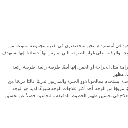
لوجه هي اتجاه متزايد بين أولئك الذين يبحثون عن طريقة طبيعية غير جراحية لتحسين مظهر وصحة بشرتهم. في SkinLift، الموجود في أمستردام، نحن متخصصون في تقديم مجموعة متنوعة من
جه والرقبة، على غرار الطريقة التي نمارس بها أجسادنا. إنها تستهدف
رامة مثل الجراحة أو الحقن. إنها أيضًا طريقة رائعة. طريقة رائعة
ا. مظهر
تلبية احتياجات كل عميل على حدة. يستخدم معالجونا ذوو الخبرة والمدربون تدريبًا عاليًا مزيجًا من
 مزيجًا من الوجه. أحد أكثر علاجات الوجه شيوعًا لدينا هو الوجه
العلاج في تحسين ظهور الخطوط الدقيقة والتجاعيد، فضلاً عن تحسين