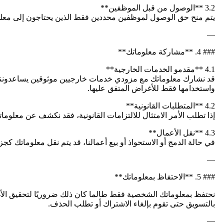
3.2 **الوصول من قبل الموظفين**
يتم منح حق الوصول لموظفين محددين فقط الذين يحتاجون إلى معلو
—
### 4. **مشاركة معلوماتك**
4.1 **مقدمو الخدمات الخارجية**
قد نشارك معلوماتك مع مزودي خدمات خارجيين موثوقين يساعدوننا في 
واستخدامها فقط للأغراض المتفق عليها.
4.2 **المتطلبات القانونية**
إذا تطلب الأمر الامتثال للالتزامات القانونية، فقد نكشف عن معلوم
4.3 **نقل الأعمال**
في حالة الدمج أو الاستحواذ أو بيع أعمالنا، قد يتم نقل معلوماتك 
—
### 5. **الاحتفاظ بمعلوماتك**
نحتفظ بمعلوماتك الشخصية فقط طالما كان ذلك ضروريًا لتحقيق الأغرا
بالتسويق حتى تقوم بإلغاء الاشتراك أو تطلب الحذف.
—