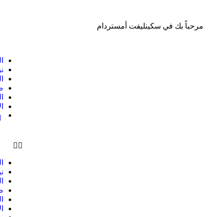
مرحباً بك في سكينليفت أمستردام
ا
نب
ا
ص
ا
ا
ا
ا
نب
ا
ص
ا
ا