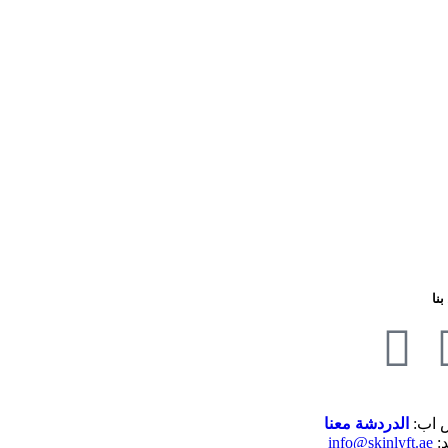
نا
 اب:
الدردشة معنا
د:
info@skinlyft.ae