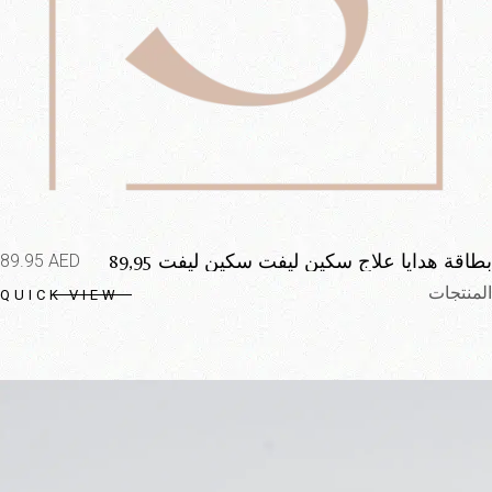
بطاقة هدايا علاج سكين ليفت سكين ليفت 89,95
89.95
AED
يورو
المنتجات
QUICK VIEW