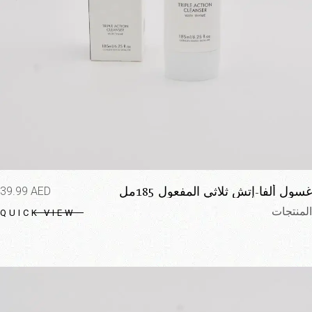
غسول ألفا-إتش ثلاثي المفعول 185مل
39.99
AED
المنتجات
QUICK VIEW