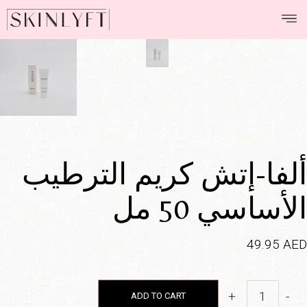
ألفا-إتش كريم الترطيب
الأساسي 50 مل
49.95
AED
+
-
ADD TO CART