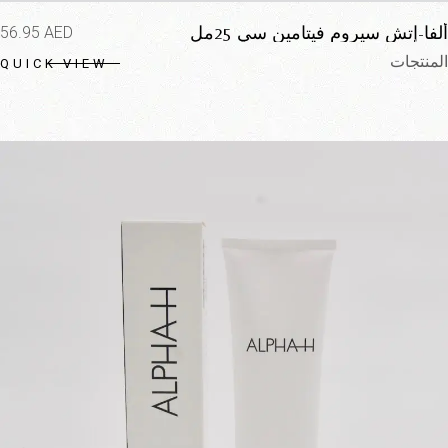
ألفا-إتش سيروم فيتامين سي 25مل
56.95
AED
المنتجات
QUICK VIEW