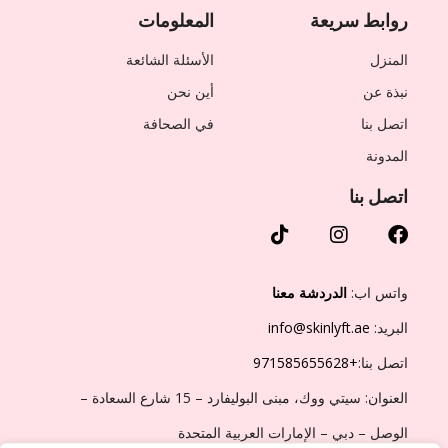
روابط سريعة
المعلومات
المنزل
الأسئلة الشائعة
نبذة عن
أين نحن
اتصل بنا
في الصحافة
المدونة
اتصل بنا
واتس اب:
الدردشة معنا
البريد:
info@skinlyft.ae
اتصل بنا:
+971585655628
العنوان: سيتي ووك، مبنى البوليفارد – 15 شارع السعادة –
الوصل – دبي – الإمارات العربية المتحدة